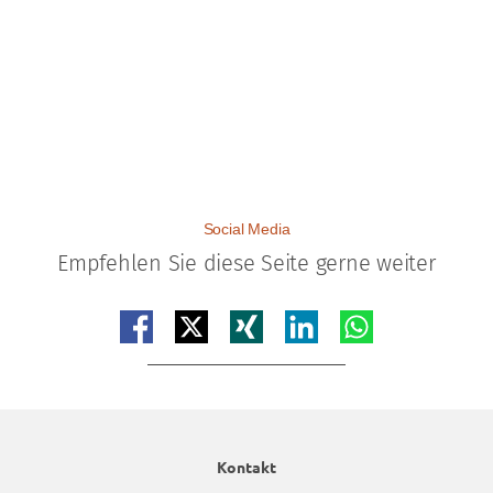
Alle Ratings auf einen Blick!
Social Media
Empfehlen Sie diese Seite gerne weiter
Teilen auf facebook
Teilen auf x
Teilen auf xing
Teilen auf linkedin
Teilen auf whatsap
Kontakt