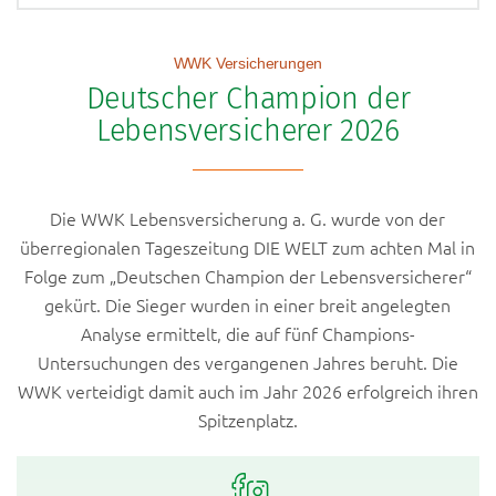
Top-Themen
Altersvorsorgedepot
WWK Versicherungen
Rente fondsgebunden mit Garantie
Deutscher Champion der
Betriebliche Altersversorgung
Lebensversicherer 2026
Basisrente
Schadenmeldungen
Die WWK Lebensversicherung a. G. wurde von der
Häufig gesuchte Begriffe
überregionalen Tageszeitung DIE WELT zum achten Mal in
Folge zum „Deutschen Champion der Lebensversicherer“
Altersvorsorge
gekürt. Die Sieger wurden in einer breit angelegten
Vertragsanpassungen
Analyse ermittelt, die auf fünf Champions-
IntelliProtect
Untersuchungen des vergangenen Jahres beruht. Die
Premium Fondsrente 2.0
WWK verteidigt damit auch im Jahr 2026 erfolgreich ihren
Spitzenplatz.
ETFs