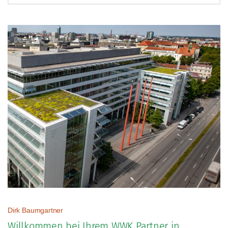
Direkter Kontakt
Termin vereinbaren
Nachricht senden
Häufig gesuchte Begriffe
Schadenmeldung
Altersvorsorge
Vertragsanpassungen
IntelliProtect
Dirk Baumgartner
Willkommen bei Ihrem WWK Partner in