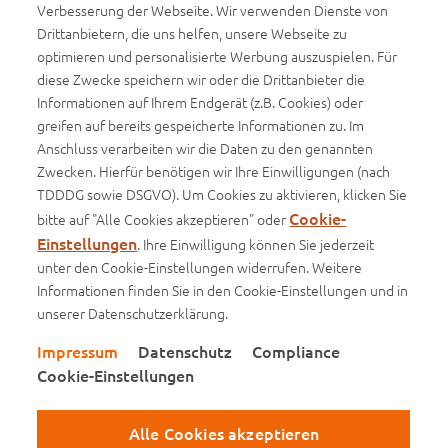
Verbesserung der Webseite. Wir verwenden Dienste von
WWK Volleys Herrsching
Drittanbietern, die uns helfen, unsere Webseite zu
optimieren und personalisierte Werbung auszuspielen. Für
Beachvolleyball
diese Zwecke speichern wir oder die Drittanbieter die
Informationen auf Ihrem Endgerät (z.B. Cookies) oder
Infos
greifen auf bereits gespeicherte Informationen zu. Im
Anschluss verarbeiten wir die Daten zu den genannten
Basisinformationsblätter (BIB)
Zwecken. Hierfür benötigen wir Ihre Einwilligungen (nach
Produktinformationsblätter
TDDDG sowie DSGVO). Um Cookies zu aktivieren, klicken Sie
Cookie-
bitte auf "Alle Cookies akzeptieren" oder
Einstellungen
. Ihre Einwilligung können Sie jederzeit
unter den Cookie-Einstellungen widerrufen. Weitere
Impressum
Informationen finden Sie in den Cookie-Einstellungen und in
unserer Datenschutzerklärung.
Datenschutz
Impressum
Datenschutz
Compliance
Compliance
Cookie-Einstellungen
Cookie-Einstellungen
Alle Cookies akzeptieren
Besuchen Sie uns auf Facebook
Besuchen Sie uns auf Instagram
Besuchen Sie uns auf Xing
Besuchen Sie uns auf You
Besuchen Sie uns au
Besuchen Sie