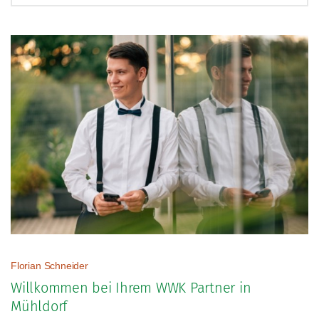
Direkter Kontakt
Termin vereinbaren
Nachricht senden
Onlineberatung starten
Häufig gesuchte Begriffe
Schadenmeldung
Altersvorsorge
Vertragsanpassungen
IntelliProtect
Florian Schneider
Willkommen bei Ihrem WWK Partner in
Mühldorf