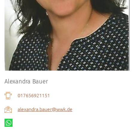
Alexandra Bauer
017656921151
alexandra.bauer@wwk.de