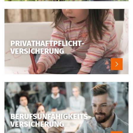
PRIVAT­HAFTPFLICHT-
VERSICHERUNG
BERUFS­UNFÄHIGKEITS-
VERSICHERUNG