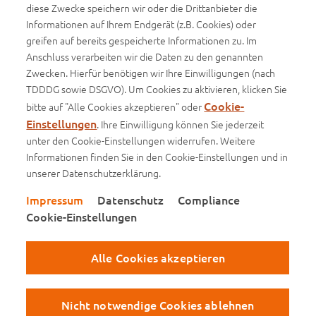
diese Zwecke speichern wir oder die Drittanbieter die
Informationen auf Ihrem Endgerät (z.B. Cookies) oder
Infos
greifen auf bereits gespeicherte Informationen zu. Im
Anschluss verarbeiten wir die Daten zu den genannten
Basisinformationsblätter (BIB)
Zwecken. Hierfür benötigen wir Ihre Einwilligungen (nach
Produktinformationsblätter
TDDDG sowie DSGVO). Um Cookies zu aktivieren, klicken Sie
Cookie-
bitte auf "Alle Cookies akzeptieren" oder
Einstellungen
. Ihre Einwilligung können Sie jederzeit
unter den Cookie-Einstellungen widerrufen. Weitere
Impressum
Informationen finden Sie in den Cookie-Einstellungen und in
unserer Datenschutzerklärung.
Datenschutz
Impressum
Datenschutz
Compliance
Compliance
Cookie-Einstellungen
Cookie-Einstellungen
Alle Cookies akzeptieren
Besuchen Sie uns auf Facebook
Besuchen Sie uns auf Instagram
Besuchen Sie uns auf Xing
Besuchen Sie uns auf You
Besuchen Sie uns au
Besuchen Sie
© Copyright 2026
WWK Lebensversicherung a. G.
Nicht notwendige Cookies ablehnen