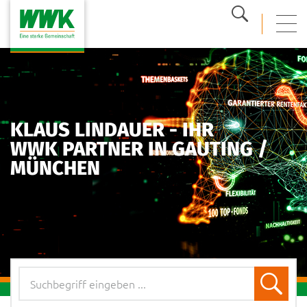
Suche
mobi
KLAUS LINDAUER - IHR
WWK PARTNER IN GAUTING /
MÜNCHEN