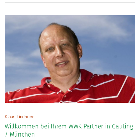
Direkter Kontakt
Termin vereinbaren
Nachricht senden
Häufig gesuchte Begriffe
Schadenmeldung
Altersvorsorge
Vertragsanpassungen
IntelliProtect
Klaus Lindauer
Willkommen bei Ihrem WWK Partner in Gauting
/ München