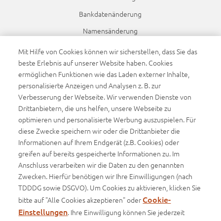
Bankdatenänderung
Namensänderung
Dynamikanpassung
Mit Hilfe von Cookies können wir sicherstellen, dass Sie das
beste Erlebnis auf unserer Website haben. Cookies
ermöglichen Funktionen wie das Laden externer Inhalte,
Sponsoring
personalisierte Anzeigen und Analysen z. B. zur
FC Augsburg
Verbesserung der Webseite. Wir verwenden Dienste von
WWK Volleys Herrsching
Drittanbietern, die uns helfen, unsere Webseite zu
optimieren und personalisierte Werbung auszuspielen. Für
Beachvolleyball
diese Zwecke speichern wir oder die Drittanbieter die
Informationen auf Ihrem Endgerät (z.B. Cookies) oder
Infos
greifen auf bereits gespeicherte Informationen zu. Im
Anschluss verarbeiten wir die Daten zu den genannten
Basisinformationsblätter (BIB)
Zwecken. Hierfür benötigen wir Ihre Einwilligungen (nach
Produktinformationsblätter
TDDDG sowie DSGVO). Um Cookies zu aktivieren, klicken Sie
Cookie-
bitte auf "Alle Cookies akzeptieren" oder
Einstellungen
. Ihre Einwilligung können Sie jederzeit