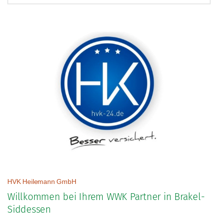
Direkter Kontakt
Termin vereinbaren
Nachricht senden
Häufig gesuchte Begriffe
Schadenmeldung
Altersvorsorge
Vertragsanpassungen
IntelliProtect
HVK Heilemann GmbH
Willkommen bei Ihrem WWK Partner in Brakel-
Siddessen