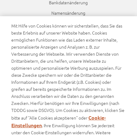
Bankdatenänderung
Namensänderung
Dynamikanpassung
Mit Hilfe von Cookies können wir sicherstellen, dass Sie das
beste Erlebnis auf unserer Website haben. Cookies
ermöglichen Funktionen wie das Laden externer Inhalte,
Sponsoring
personalisierte Anzeigen und Analysen z. B. zur
FC Augsburg
Verbesserung der Webseite. Wir verwenden Dienste von
WWK Volleys Herrsching
Drittanbietern, die uns helfen, unsere Webseite zu
optimieren und personalisierte Werbung auszuspielen. Für
Beachvolleyball
diese Zwecke speichern wir oder die Drittanbieter die
Informationen auf Ihrem Endgerät (z.B. Cookies) oder
Infos
greifen auf bereits gespeicherte Informationen zu. Im
Anschluss verarbeiten wir die Daten zu den genannten
Basisinformationsblätter (BIB)
Zwecken. Hierfür benötigen wir Ihre Einwilligungen (nach
Produktinformationsblätter
TDDDG sowie DSGVO). Um Cookies zu aktivieren, klicken Sie
Cookie-
bitte auf "Alle Cookies akzeptieren" oder
Einstellungen
. Ihre Einwilligung können Sie jederzeit
unter den Cookie-Einstellungen widerrufen. Weitere